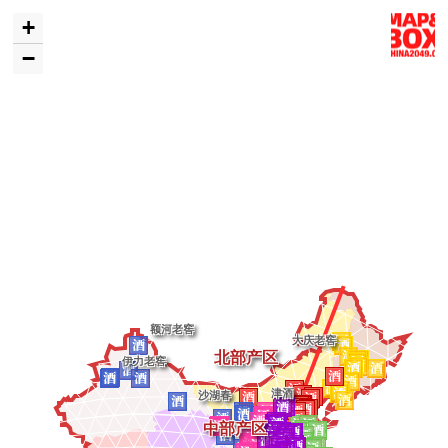
+
−
额河老窖
大庆老窖
北部产区
伊力老窖
津酒
沙湖春
中部产区