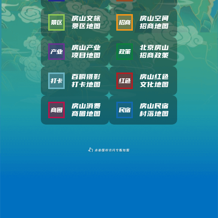
房山文旅
房山空间
景区
招商
景区地图
招商地图
房山产业
北京房山
产业
政策
项目地图
招商政策
百瞬摄影
房山红色
打卡
红色
打卡地图
文化地图
房山消费
房山民宿
商圈
民宿
商圈地图
村落地图