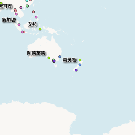
素可泰
新加坡
安邦
阿德莱德
惠灵顿