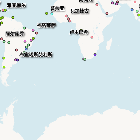
罗
雅克梅尔
普拉亚
瓦加杜古
福塔莱萨
卢本巴希
阿尔库乔
布宜诺斯艾利斯