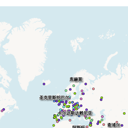
库赫莫
圣克里斯托巴尔
卡尔达斯达赖尼亚
斋浦尔
阿斯旺