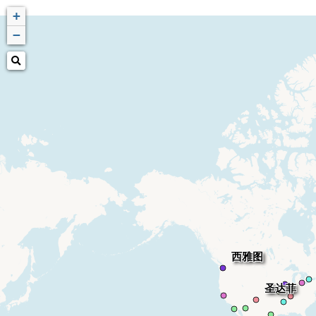
+
−
西雅图
圣达菲