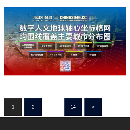
文
1
2
…
14
>
章
导