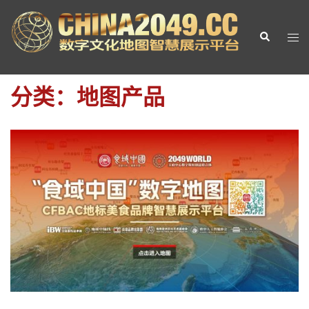
Skip
to
Search
Tog
content
men
分类：地图产品